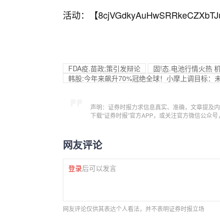
活动：【
8cjVGdkyAuHwSRRkeCZXbTJ
FDA疫.苗政;策引发辩论
固!态.电池行情火热
韩股:今年来飙升70%冠绝全球！小摩上调目标：
声明：证券时报力求信息真实、准确，文章提及内
下载“证券时报”官方APP，或关注官方微信公众
网友评论
登录
后可以发言
网友评论仅供其表达个人看法，并不表明证券时报立场