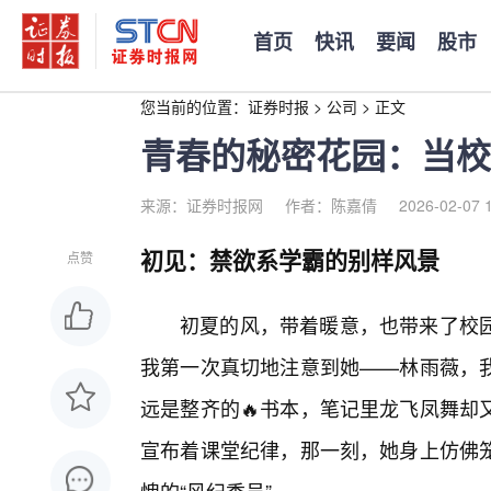
首页
快讯
要闻
股市
您当前的位置：
证券时报
>
公司
>
正文
青春的秘密花园：当校
来源：证券时报网
作者：陈嘉倩
2026-02-07 
初见：禁欲系学霸的别样风景
点赞
初夏的风，带着暖意，也带来了校园
我第一次真切地注意到她——林雨薇，
远是整齐的🔥书本，笔记里龙飞凤舞却
宣布着课堂纪律，那一刻，她身上仿佛